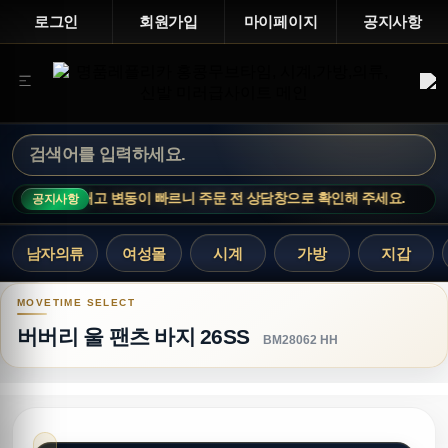
로그인
회원가입
마이페이지
공지사항
E · 인기 상품은 재고 변동이 빠르니 주문 전 상담창으로 확인해 주세요.
공지사항
남자의류
여성몰
시계
가방
지갑
버버리 울 팬츠 바지 26SS
버버리 울 팬츠 바지 26SS
BM28062 HH