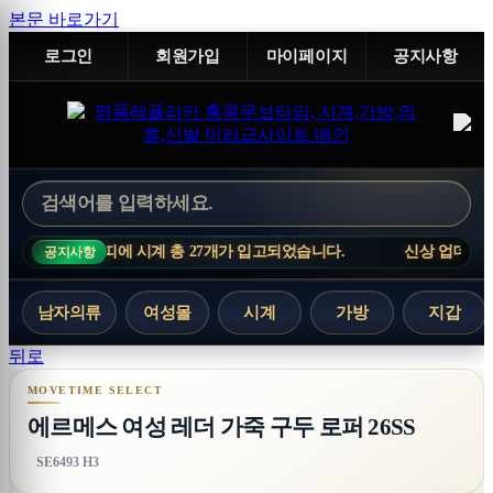
본문 바로가기
로그인
회원가입
마이페이지
공지사항
트 : 까르띠에 시계 총 27개가 입고되었습니다.
신상 업데이트 : 까
공지사항
남자의류
여성몰
시계
가방
지갑
에르메스 여성 레더 가죽 구두 로퍼 26SS
뒤로
에르메스 여성 레더 가죽 구두 로퍼 26SS
SE6493 H3