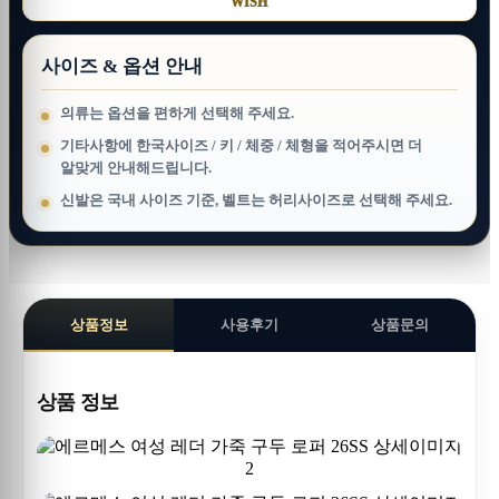
WISH
사이즈 & 옵션 안내
의류는 옵션을 편하게 선택해 주세요.
기타사항에 한국사이즈 / 키 / 체중 / 체형을 적어주시면 더
알맞게 안내해드립니다.
신발은 국내 사이즈 기준, 벨트는 허리사이즈로 선택해 주세요.
상품정보
사용후기
상품문의
상품 정보