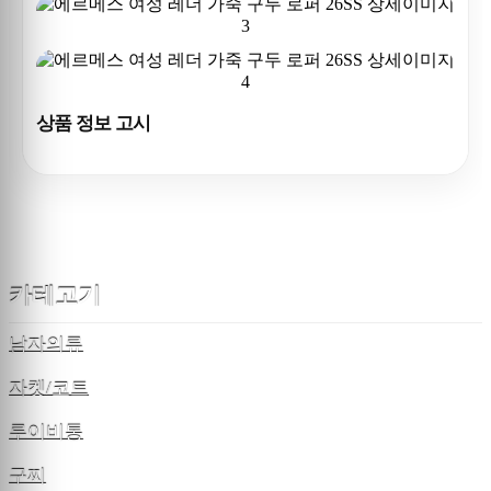
상품 정보 고시
카테고기
남자의류
자켓/코트
루이비통
구찌