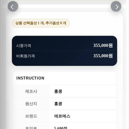
이
다
전
음
상품 선택옵션 1 개, 추가옵션 0 개
355,000원
시중가격
355,000원
비회원가격
INSTRUCTION
제조사
홍콩
원산지
홍콩
브랜드
에르메스
포인트
5,680점