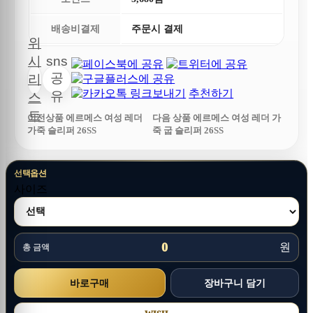
배송비결제
주문시 결제
위
시
sns
공
리
추천하기
유
스
트
이전상품
에르메스 여성 레더
다음 상품
에르메스 여성 레더 가
가죽 슬리퍼 26SS
죽 굽 슬리퍼 26SS
선택옵션
사이즈
0
원
총 금액