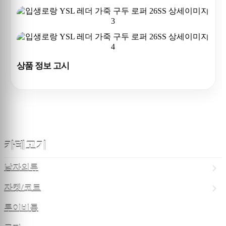
상품 정보 고시
카테고기
남자의류
자켓/코트
루이비통